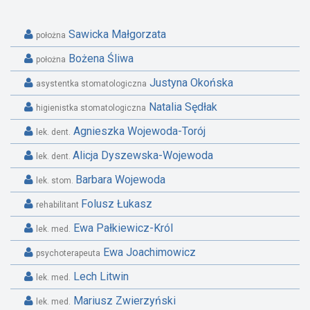
Sawicka Małgorzata
położna
Bożena Śliwa
położna
Justyna Okońska
asystentka stomatologiczna
Natalia Sędłak
higienistka stomatologiczna
Agnieszka Wojewoda-Torój
lek. dent.
Alicja Dyszewska-Wojewoda
lek. dent.
Barbara Wojewoda
lek. stom.
Folusz Łukasz
rehabilitant
Ewa Pałkiewicz-Król
lek. med.
Ewa Joachimowicz
psychoterapeuta
Lech Litwin
lek. med.
Mariusz Zwierzyński
lek. med.