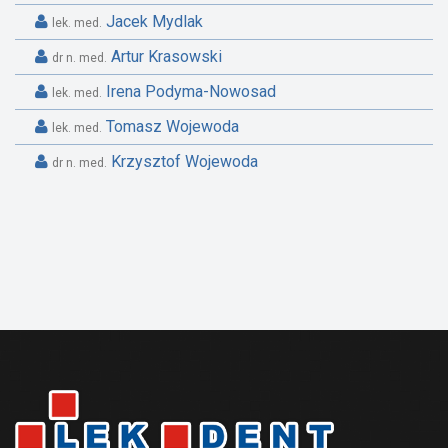
Jacek Mydlak
lek. med.
Artur Krasowski
dr n. med.
Irena Podyma-Nowosad
lek. med.
Tomasz Wojewoda
lek. med.
Krzysztof Wojewoda
dr n. med.