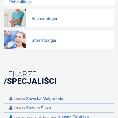
Rehabilitacja
Reumatologia
Stomatologia
LEKARZE
/SPECJALIŚCI
Sawicka Małgorzata
położna
Bożena Śliwa
położna
Justyna Okońska
asystentka stomatologiczna