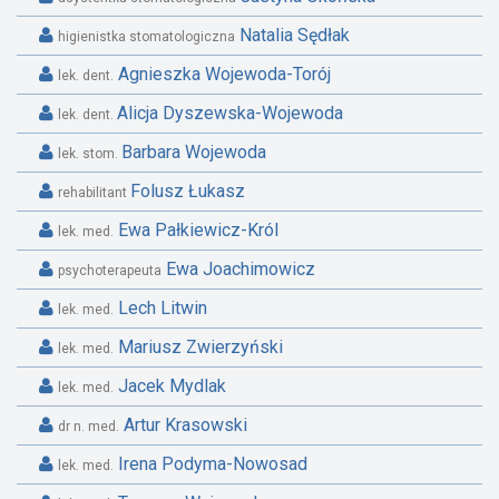
Natalia Sędłak
higienistka stomatologiczna
Agnieszka Wojewoda-Torój
lek. dent.
Alicja Dyszewska-Wojewoda
lek. dent.
Barbara Wojewoda
lek. stom.
Folusz Łukasz
rehabilitant
Ewa Pałkiewicz-Król
lek. med.
Ewa Joachimowicz
psychoterapeuta
Lech Litwin
lek. med.
Mariusz Zwierzyński
lek. med.
Jacek Mydlak
lek. med.
Artur Krasowski
dr n. med.
Irena Podyma-Nowosad
lek. med.